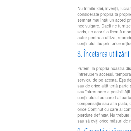
Nu trimite idei, invenții, lucră
considerate propria ta propri
semnat mai întâi un acord pr
nedivulgare. Dacă ne furnizez
scris, ne acorzi o licență mon
autor pentru a utiliza, reprod
conținutul tău prin orice mijlo
8. Încetarea utilizării
Putem, la propria noastră di
întrerupem accesul, temporar
serviciu de pe acesta. Ești d
sau de orice altă terță parte
sau întrerupere a posibilității
conținutului pe care l-ai parta
compensație sau altă plată, c
orice Conținut cu care ai con
pierdute definitiv. Nu trebuie 
sau să eviți orice măsuri de r