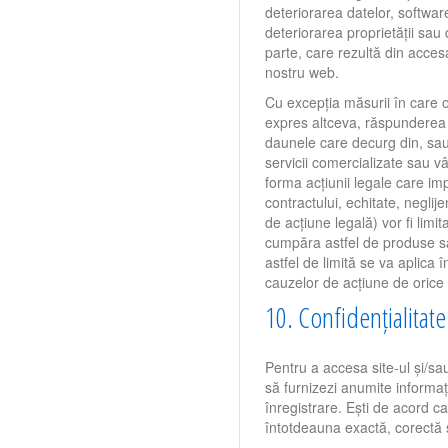
deteriorarea datelor, softwar
deteriorarea proprietății sau 
parte, care rezultă din accesa
nostru web.
Cu excepția măsurii în care 
expres altceva, răspunderea 
daunele care decurg din, sau
servicii comercializate sau vâ
forma acțiunii legale care i
contractului, echitate, neglij
de acțiune legală) vor fi limita
cumpăra astfel de produse sau
astfel de limită se va aplica în
cauzelor de acțiune de orice f
10. Confidențialitate
Pentru a accesa site-ul și/sau 
să furnizezi anumite informaț
înregistrare. Ești de acord ca
întotdeauna exactă, corectă ș