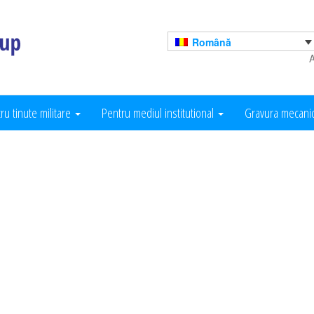
Română
A
ru tinute militare
Pentru mediul institutional
Gravura mecani