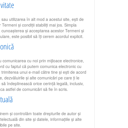
ivitate
sau utilizarea în alt mod a acestui site, ești de
ermeni și condiții stabiliți mai jos. Simpla
ică cunoașterea și acceptarea acestor Termeni și
culare, este posibil să îți cerem acordul explicit.
ronică
sau comunicarea cu noi prin mijloace electronice,
acord cu faptul că putem comunica electronic cu
n trimiterea unui e-mail către tine și ești de acord
le, dezvăluirile și alte comunicări pe care ți le
să îndeplinească orice cerință legală, inclusiv,
 ca astfel de comunicări să fie în scris.
ctuală
eținem și controlăm toate drepturile de autor și
telectuală din site și datele, informațiile și alte
bile pe site.