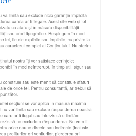
ndere
 va limita sau exclude nicio garanție implicită
derea căreia ar fi ilegale. Acest site web și tot
nizate ca atare și în măsura disponibilității
tități sau erori tipografice. Respingem în mod
ce fel, fie ele explicite sau implicite, cu privire la
sau caracterul complet al Conținutului. Nu oferim
nutul nostru îți vor satisface cerințele;
ponibil în mod neîntrerupt, în timp util, sigur sau
 constituie sau este menit să constituie sfaturi
ale de orice fel. Pentru consultanță, ar trebui să
spunzător.
cestei secțiuni se vor aplica în măsura maximă
și nu vor limita sau exclude răspunderea noastră
e care ar fi ilegal sau interzis să o limităm
interzis să ne excludem răspunderea. Nu vom fi
ntru orice daune directe sau indirecte (inclusiv
a profiturilor ori veniturilor, pierderea ori