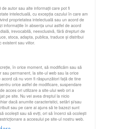
ri de autor sau alte informații care pot fi
etate intelectuală, cu excepția cazului în care am
ivind proprietatea intelectuală sau un acord de
i informațiile în absența unui astfel de acord
dială, irevocabilă, neexclusivă, fără drepturi de
uce, stoca, adapta, publica, traduce și distribui
c existent sau viitor.
screție, în orice moment, să modificăm sau să
 sau permanent, la site-ul web sau la orice
e acord că nu vom fi răspunzători față de tine
 pentru orice astfel de modificare, suspendare
 de acces ori utilizare a site-ului web ori a
jat pe site. Nu vei avea dreptul la nicio
hiar dacă anumite caracteristici, setări și/sau
tribuit sau pe care ai ajuns să te bazezi sunt
să ocolești sau să eviți, ori să încerci să ocolești
estricționare a accesului pe site-ul nostru web.