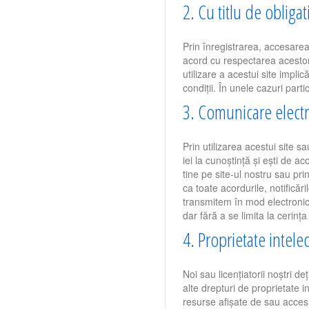
2. Cu titlu de obligat
Prin înregistrarea, accesarea 
acord cu respectarea acestor T
utilizare a acestui site impl
condiții. În unele cazuri parti
3. Comunicare elect
Prin utilizarea acestui site 
iei la cunoștință și ești de 
tine pe site-ul nostru sau pri
ca toate acordurile, notificări
transmitem în mod electronic 
dar fără a se limita la cerința
4. Proprietate intele
Noi sau licențiatorii noștri d
alte drepturi de proprietate in
resurse afișate de sau accesi