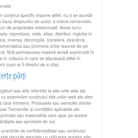
ervate
n conținut specific impune altfel, nu ți se acordă
în baza drepturilor de autor, a mărcii comerciale,
uri de proprietate intelectuală. Acest lucru
pia, reproduce, reda, afișa, distribui, îngloba în
ica, inversa, decompila, transfera, descărca,
comercializa sau promova orice resurse de pe
rmă, fără permisiunea noastră scrisă exprimată în
i în măsura în care se stipulează altfel în
ii (cum ar fi dreptul de a cita).
terțe părți
egături sau alte referințe la site-urile web ale
i nu examinăm conținutul site-urilor web ale altor
b face trimitere. Produsele sau serviciile oferite
use Termenilor și condițiilor aplicabile ale
 exprimate sau materialele care apar pe aceste
ărtășite sau aprobate de noi.
practicile de confidențialitate sau conținutul
oate riscurile asociate cu utilizarea acestor site-