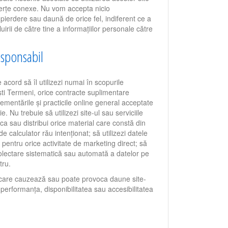
i terțe conexe. Nu vom accepta nicio
 pierdere sau daună de orice fel, indiferent ce a
irii de către tine a informațiilor personale către
esponsabil
e acord să îl utilizezi numai în scopurile
ti Termeni, orice contracte suplimentare
glementările și practicile online general acceptate
rie. Nu trebuie să utilizezi site-ul sau serviciile
ica sau distribui orice material care constă din
e calculator rău intenționat; să utilizezi datele
 pentru orice activitate de marketing direct; să
 colectare sistematică sau automată a datelor pe
tru.
e care cauzează sau poate provoca daune site-
 performanța, disponibilitatea sau accesibilitatea