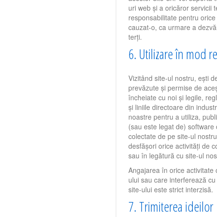
uri web și a oricăror servici
responsabilitate pentru orice
cauzat-o, ca urmare a dezvălu
terți.
6. Utilizare în mod r
Vizitând site-ul nostru, ești d
prevăzute și permise de aceș
încheiate cu noi și legile, re
și liniile directoare din indust
noastre pentru a utiliza, publ
(sau este legat de) software d
colectate de pe site-ul nostru
desfășori orice activități de
sau în legătură cu site-ul nos
Angajarea în orice activitat
ului sau care interferează cu
site-ului este strict interzisă.
7. Trimiterea ideilor