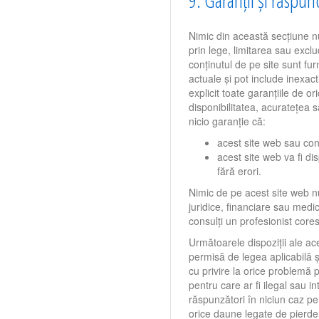
9. Garanții și răspu
Nimic din această secțiune nu
prin lege, limitarea sau exclu
conținutul de pe site sunt fur
actuale și pot include inexac
explicit toate garanțiile de ori
disponibilitatea, acuratețea 
nicio garanție că:
acest site web sau conți
acest site web va fi dis
fără erori.
Nimic de pe acest site web nu
juridice, financiare sau medic
consulți un profesionist core
Următoarele dispoziții ale a
permisă de legea aplicabilă 
cu privire la orice problemă p
pentru care ar fi ilegal sau 
răspunzători în niciun caz pe
orice daune legate de pierdere