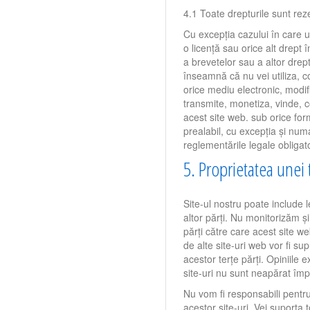
4.1 Toate drepturile sunt rez
Cu excepția cazului în care u
o licență sau orice alt drept 
a brevetelor sau a altor drept
înseamnă că nu vei utiliza, co
orice mediu electronic, modif
transmite, monetiza, vinde, 
acest site web. sub orice fo
prealabil, cu excepția și numa
reglementările legale obligator
5. Proprietatea unei 
Site-ul nostru poate include l
altor părți. Nu monitorizăm ș
părți către care acest site we
de alte site-uri web vor fi sup
acestor terțe părți. Opiniile
site-uri nu sunt neapărat împ
Nu vom fi responsabili pentru 
acestor site-uri. Vei suporta t