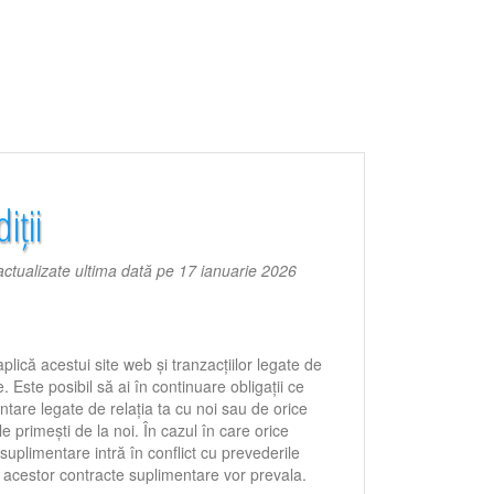
iții
t actualizate ultima dată pe 17 ianuarie 2026
aplică acestui site web și tranzacțiilor legate de
. Este posibil să ai în continuare obligații ce
tare legate de relația ta cu noi sau de orice
e primești de la noi. În cazul în care orice
suplimentare intră în conflict cu prevederile
 acestor contracte suplimentare vor prevala.