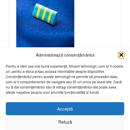
Administrează consimțământul
Pentru a oferi cea mai bună experiență, folosim tehnologii, cum ar fi cookie-
uri, pentru a stoca și/sau accesa informațiile despre dispozitive.
Intrebari frecvente
Consimțământul pentru aceste tehnologii ne permite să procesăm date,
cum ar fi comportamentul de navigare sau ID-uri unice pe acest site. Dacă
nu îți dai consimțământul sau îți retragi consimțământul dat poate avea
Sunteti interesat? Click aici pentru a solicita
afecte negative asupra unor anumite funcționalități și funcții.
mai multe detalii.
Acceptă
Refuză