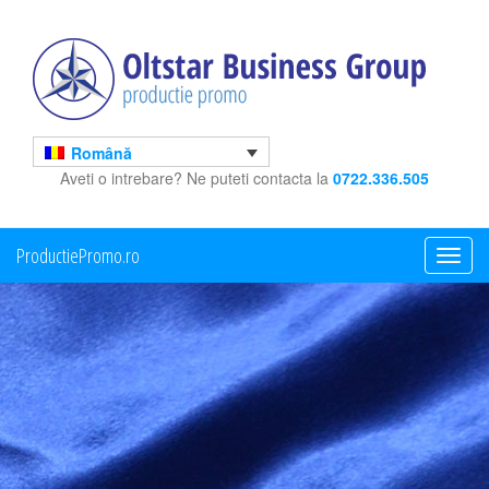
Română
Aveti o intrebare? Ne puteti contacta la
0722.336.505
ProductiePromo.ro
Toggle
navigati