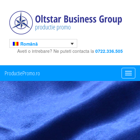
Română
Aveti o intrebare? Ne puteti contacta la
0722.336.505
ProductiePromo.ro
Toggle
navigati