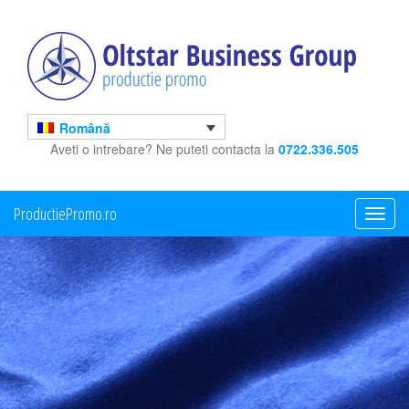
Română
Aveti o intrebare? Ne puteti contacta la
0722.336.505
ProductiePromo.ro
Toggle
navigati