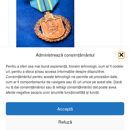
Administrează consimțământul
Pentru a oferi cea mai bună experiență, folosim tehnologii, cum ar fi cookie-
uri, pentru a stoca și/sau accesa informațiile despre dispozitive.
Intrebari frecvente
Consimțământul pentru aceste tehnologii ne permite să procesăm date,
cum ar fi comportamentul de navigare sau ID-uri unice pe acest site. Dacă
nu îți dai consimțământul sau îți retragi consimțământul dat poate avea
Sunteti interesat? Click aici pentru a solicita
afecte negative asupra unor anumite funcționalități și funcții.
mai multe detalii.
Acceptă
Refuză