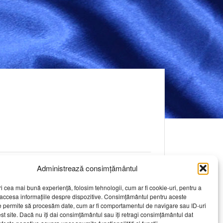
+
Administrează consimțământul
ri cea mai bună experiență, folosim tehnologii, cum ar fi cookie-uri, pentru a
+
ci pentru a solicita mai multe detalii.
 accesa informațiile despre dispozitive. Consimțământul pentru aceste
e permite să procesăm date, cum ar fi comportamentul de navigare sau ID-uri
st site. Dacă nu îți dai consimțământul sau îți retragi consimțământul dat