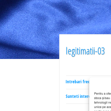
legitimatii-03
Intrebari frecvente
Pentru a ofe
Sunteti interesat? Click ai
stoca și/sau
tehnologii n
unice pe ace