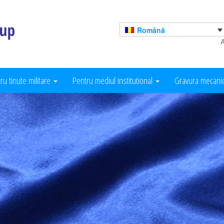
Română
A
ru tinute militare
Pentru mediul institutional
Gravura mecani