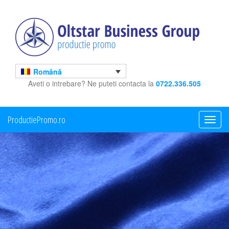
Română
Aveti o intrebare? Ne puteti contacta la
0722.336.505
ProductiePromo.ro
Toggle
navigati