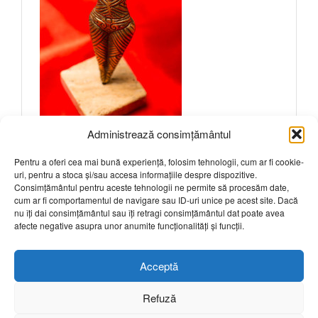
Administrează consimțământul
Pentru a oferi cea mai bună experiență, folosim tehnologii, cum ar fi cookie-
uri, pentru a stoca și/sau accesa informațiile despre dispozitive.
Intrebari frecvente
Consimțământul pentru aceste tehnologii ne permite să procesăm date,
cum ar fi comportamentul de navigare sau ID-uri unice pe acest site. Dacă
nu îți dai consimțământul sau îți retragi consimțământul dat poate avea
Sunteti interesat? Click aici pentru a solicita
afecte negative asupra unor anumite funcționalități și funcții.
mai multe detalii.
Acceptă
Refuză