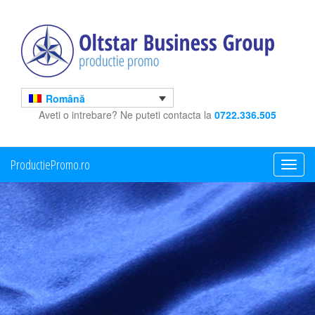
Română
Aveti o intrebare? Ne puteti contacta la
0722.336.505
ProductiePromo.ro
Toggle
navigati