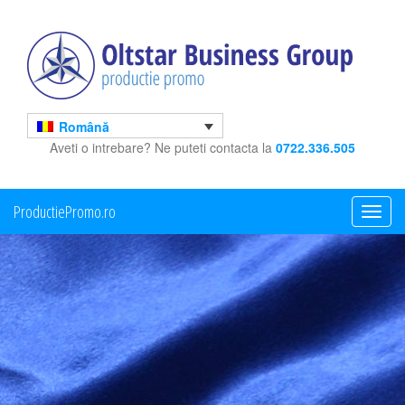
Română
Aveti o intrebare? Ne puteti contacta la
0722.336.505
ProductiePromo.ro
Toggle
navigati