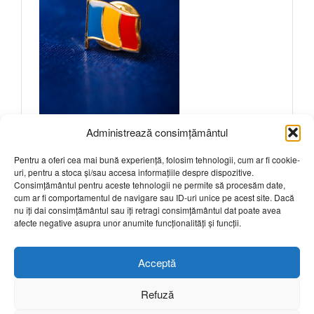
Administrează consimțământul
Pentru a oferi cea mai bună experiență, folosim tehnologii, cum ar fi cookie-
uri, pentru a stoca și/sau accesa informațiile despre dispozitive.
Intrebari frecvente
Consimțământul pentru aceste tehnologii ne permite să procesăm date,
cum ar fi comportamentul de navigare sau ID-uri unice pe acest site. Dacă
nu îți dai consimțământul sau îți retragi consimțământul dat poate avea
Sunteti interesat? Click aici pentru a solicita
afecte negative asupra unor anumite funcționalități și funcții.
mai multe detalii.
Acceptă
Refuză