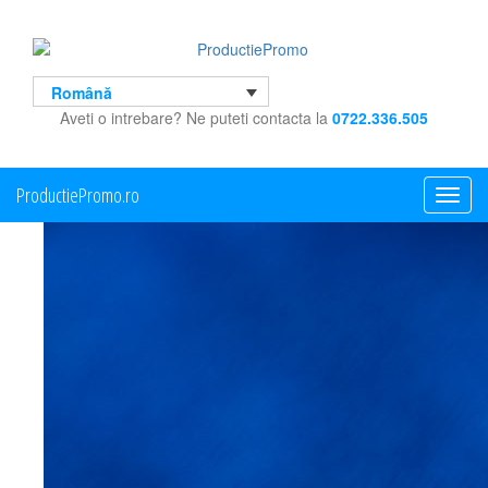
Română
Aveti o intrebare? Ne puteti contacta la
0722.336.505
ProductiePromo.ro
Toggle
navigati