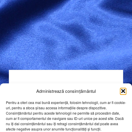
Items for Military Uniforms
Administrează consimțământul
Pentru a oferi cea mai bună experiență, folosim tehnologii, cum ar fi cookie-
uri, pentru a stoca și/sau accesa informațiile despre dispozitive.
Consimțământul pentru aceste tehnologii ne permite să procesăm date,
FAQ
cum ar fi comportamentul de navigare sau ID-uri unice pe acest site. Dacă
nu îți dai consimțământul sau îți retragi consimțământul dat poate avea
afecte negative asupra unor anumite funcționalități și funcții.