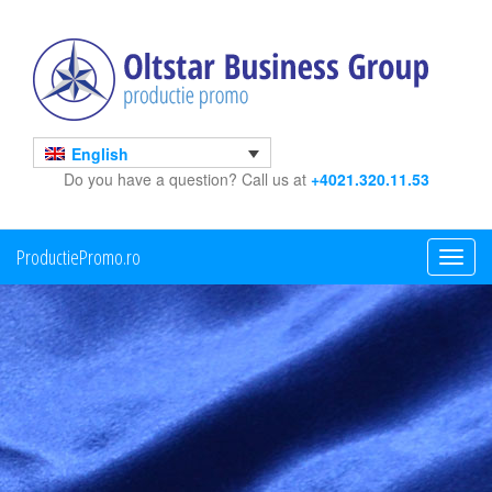
English
Do you have a question? Call us at
+4021.320.11.53
ProductiePromo.ro
Toggle
navigati